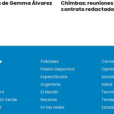
de Gemma Álvarez
Chimbas: reuniones
contrato redactado
s
Policiales
Cartas
Pasión Deportiva
Opini
Espectáculos
Social
Argentina
Salud
ro
El Mundo
Tecno
to Verde
Recetas
Tende
H
En las redes
Estado