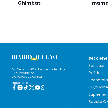
Chimbas
mamá 
Seccione
San Juan
Av. Alem Sur 1639. Esquina Lateral de
Política
Circunvalación
diariodecuyo.com.ar
Economía
Siguenos en:
Cuyo Mine
Suplemen
Revista O