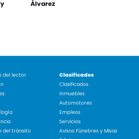
 y
Álvarez
 del lector
Clasificados
on
Clasificados
es
Inmuebles
Automotores
logía
Empleos
ncia
Servicios
 del tránsito
Avisos Fúnebres y Misas