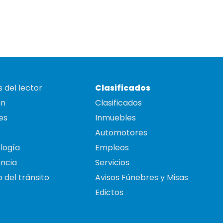
 del lector
Clasificados
on
Clasificados
es
Inmuebles
Automotores
logía
Empleos
ncia
Servicios
 del tránsito
Avisos Fúnebres y Misas
Edictos