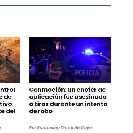
ntrol
Conmoción: un chofer de
e de
aplicación fue asesinado
tivo
a tiros durante un intento
e del
de robo
o
Por
Redacción Diario de Cuyo