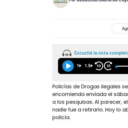
Por
Redacción Diario de Cuy
Agr
Escuchá la nota complet
1
1.5
10
10
Policías de Drogas ilegales 
encomienda enviada el sábad
a los pesquisas. Al parecer, e
nadie fue a retirarlo. Hoy lo a
policía.