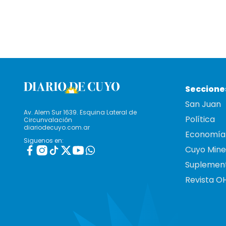
Seccione
San Juan
Av. Alem Sur 1639. Esquina Lateral de
Política
Circunvalación
diariodecuyo.com.ar
Economía
Siguenos en:
Cuyo Mine
Suplemen
Revista O