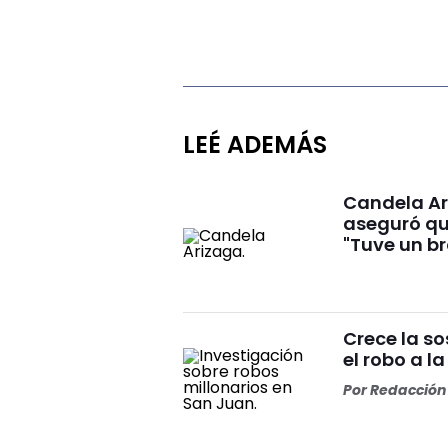
LEÉ ADEMÁS
Candela Ar
aseguró qu
"Tuve un br
Crece la s
el robo a l
Por
Redacción 