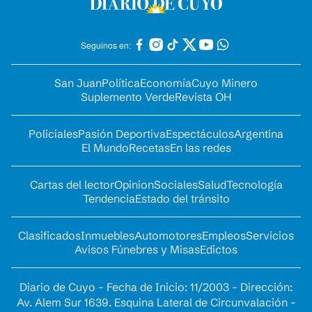
Seguinos en:
San Juan
Política
Economía
Cuyo Minero
Suplemento Verde
Revista OH
Policiales
Pasión Deportiva
Espectáculos
Argentina
El Mundo
Recetas
En las redes
Cartas del lector
Opinion
Sociales
Salud
Tecnología
Tendencia
Estado del tránsito
Clasificados
Inmuebles
Automotores
Empleos
Servicios
Avisos Fúnebres y Misas
Edictos
Diario de Cuyo - Fecha de Inicio: 11/2003 - Dirección:
Av. Alem Sur 1639. Esquina Lateral de Circunvalación -