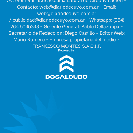
Av. Alem Sur 1639. Esquina Lateral de Circunvalación -
Contacto:
web@diariodecuyo.com.ar
- Email:
web@diariodecuyo.com.ar
/
publicidad@diariodecuyo.com.ar
-
Whatsapp: (054)
264 5045343 - Gerente General: Pablo Dellazoppa -
Secretario de Redacción: Diego Castillo - Editor Web:
Mario Romero - Empresa propietaria del medio -
FRANCISCO MONTES S.A.C.I.F.