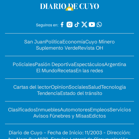
Seguinos en:
San Juan
Política
Economía
Cuyo Minero
Suplemento Verde
Revista OH
Policiales
Pasión Deportiva
Espectáculos
Argentina
El Mundo
Recetas
En las redes
Cartas del lector
Opinion
Sociales
Salud
Tecnología
Tendencia
Estado del tránsito
Clasificados
Inmuebles
Automotores
Empleos
Servicios
Avisos Fúnebres y Misas
Edictos
Diario de Cuyo - Fecha de Inicio: 11/2003 - Dirección: