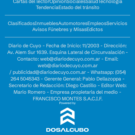
Cartas del lector
Opinion
Sociales
Salud
Tecnología
Tendencia
Estado del tránsito
Clasificados
Inmuebles
Automotores
Empleos
Servicios
Avisos Fúnebres y Misas
Edictos
Diario de Cuyo - Fecha de Inicio: 11/2003 - Dirección:
Av. Alem Sur 1639. Esquina Lateral de Circunvalación -
Contacto:
web@diariodecuyo.com.ar
- Email:
web@diariodecuyo.com.ar
/
publicidad@diariodecuyo.com.ar
-
Whatsapp: (054)
264 5045343 - Gerente General: Pablo Dellazoppa -
Secretario de Redacción: Diego Castillo - Editor Web:
Mario Romero - Empresa propietaria del medio -
FRANCISCO MONTES S.A.C.I.F.