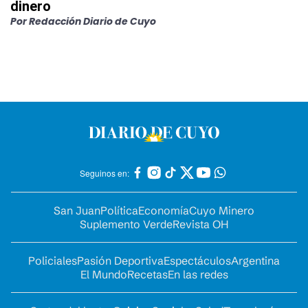
dinero
Por
Redacción Diario de Cuyo
Seguinos en:
San Juan
Política
Economía
Cuyo Minero
Suplemento Verde
Revista OH
Policiales
Pasión Deportiva
Espectáculos
Argentina
El Mundo
Recetas
En las redes