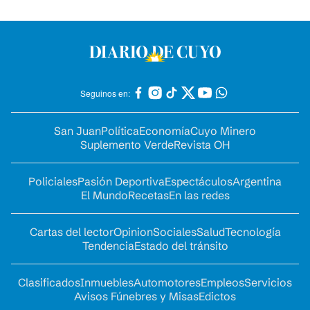
Seguinos en:
San Juan
Política
Economía
Cuyo Minero
Suplemento Verde
Revista OH
Policiales
Pasión Deportiva
Espectáculos
Argentina
El Mundo
Recetas
En las redes
Cartas del lector
Opinion
Sociales
Salud
Tecnología
Tendencia
Estado del tránsito
Clasificados
Inmuebles
Automotores
Empleos
Servicios
Avisos Fúnebres y Misas
Edictos