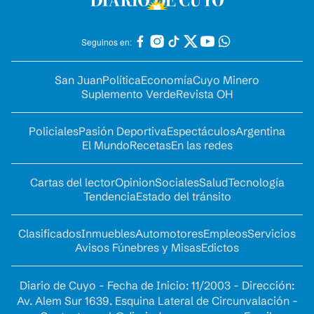
Seguinos en:
San Juan
Política
Economía
Cuyo Minero
Suplemento Verde
Revista OH
Policiales
Pasión Deportiva
Espectáculos
Argentina
El Mundo
Recetas
En las redes
Cartas del lector
Opinion
Sociales
Salud
Tecnología
Tendencia
Estado del tránsito
Clasificados
Inmuebles
Automotores
Empleos
Servicios
Avisos Fúnebres y Misas
Edictos
Diario de Cuyo - Fecha de Inicio: 11/2003 - Dirección:
Av. Alem Sur 1639. Esquina Lateral de Circunvalación -