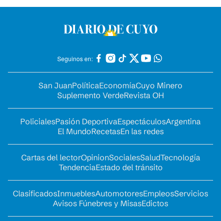
Seguinos en:
San Juan
Política
Economía
Cuyo Minero
Suplemento Verde
Revista OH
Policiales
Pasión Deportiva
Espectáculos
Argentina
El Mundo
Recetas
En las redes
Cartas del lector
Opinion
Sociales
Salud
Tecnología
Tendencia
Estado del tránsito
Clasificados
Inmuebles
Automotores
Empleos
Servicios
Avisos Fúnebres y Misas
Edictos