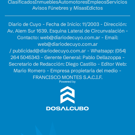
Clasificados
Inmuebles
Automotores
Empleos
Servicios
Avisos Fúnebres y Misas
Edictos
Diario de Cuyo - Fecha de Inicio: 11/2003 - Dirección:
Av. Alem Sur 1639. Esquina Lateral de Circunvalación -
Contacto:
web@diariodecuyo.com.ar
- Email:
web@diariodecuyo.com.ar
/
publicidad@diariodecuyo.com.ar
-
Whatsapp: (054)
264 5045343 - Gerente General: Pablo Dellazoppa -
Secretario de Redacción: Diego Castillo - Editor Web:
Mario Romero - Empresa propietaria del medio -
FRANCISCO MONTES S.A.C.I.F.