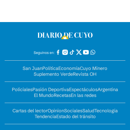
Seguinos en:
San Juan
Política
Economía
Cuyo Minero
Suplemento Verde
Revista OH
Policiales
Pasión Deportiva
Espectáculos
Argentina
El Mundo
Recetas
En las redes
Cartas del lector
Opinion
Sociales
Salud
Tecnología
Tendencia
Estado del tránsito