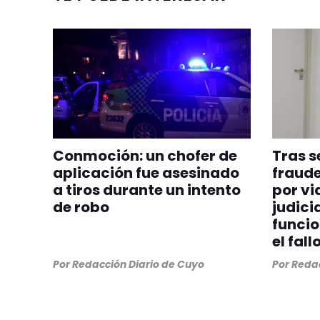
Conmoción: un chofer de
Tras s
aplicación fue asesinado
fraude
a tiros durante un intento
por vi
de robo
judicia
funcio
el fall
Por
Redacción Diario de Cuyo
Por
Redac