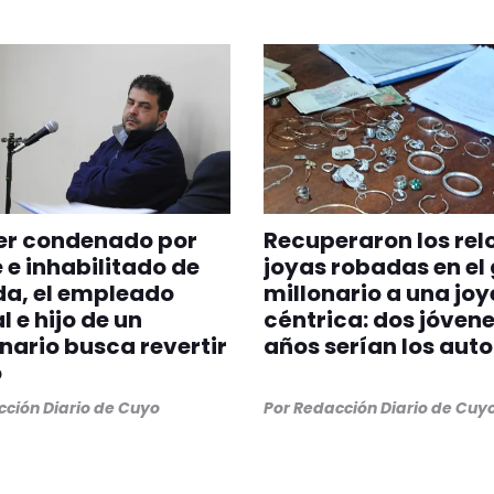
er condenado por
Recuperaron los relo
 e inhabilitado de
joyas robadas en el
da, el empleado
millonario a una joy
l e hijo de un
céntrica: dos jóvene
nario busca revertir
años serían los auto
o
ción Diario de Cuyo
Por
Redacción Diario de Cuy