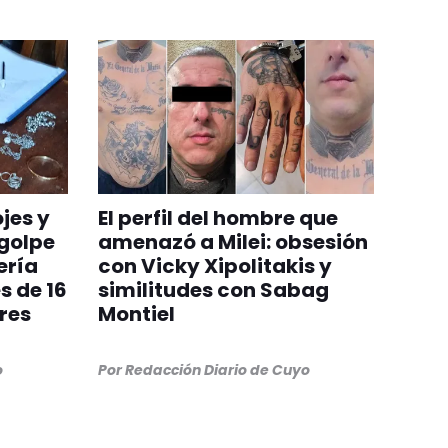
jes y
El perfil del hombre que
 golpe
amenazó a Milei: obsesión
ería
con Vicky Xipolitakis y
s de 16
similitudes con Sabag
res
Montiel
o
Por
Redacción Diario de Cuyo