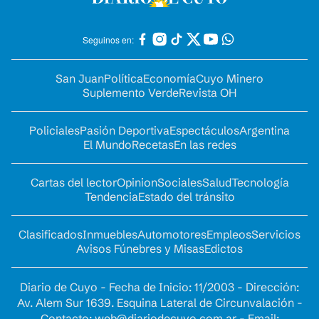
Seguinos en:
San Juan
Política
Economía
Cuyo Minero
Suplemento Verde
Revista OH
Policiales
Pasión Deportiva
Espectáculos
Argentina
El Mundo
Recetas
En las redes
Cartas del lector
Opinion
Sociales
Salud
Tecnología
Tendencia
Estado del tránsito
Clasificados
Inmuebles
Automotores
Empleos
Servicios
Avisos Fúnebres y Misas
Edictos
Diario de Cuyo - Fecha de Inicio: 11/2003 - Dirección:
Av. Alem Sur 1639. Esquina Lateral de Circunvalación -
Contacto:
web@diariodecuyo.com.ar
- Email: