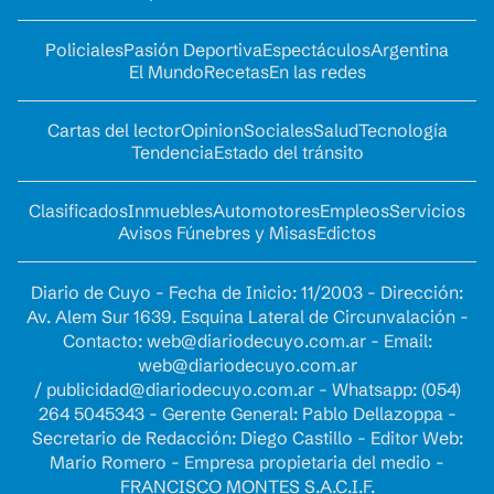
Policiales
Pasión Deportiva
Espectáculos
Argentina
El Mundo
Recetas
En las redes
Cartas del lector
Opinion
Sociales
Salud
Tecnología
Tendencia
Estado del tránsito
Clasificados
Inmuebles
Automotores
Empleos
Servicios
Avisos Fúnebres y Misas
Edictos
Diario de Cuyo - Fecha de Inicio: 11/2003 - Dirección:
Av. Alem Sur 1639. Esquina Lateral de Circunvalación -
Contacto:
web@diariodecuyo.com.ar
- Email:
web@diariodecuyo.com.ar
/
publicidad@diariodecuyo.com.ar
-
Whatsapp: (054)
264 5045343 - Gerente General: Pablo Dellazoppa -
Secretario de Redacción: Diego Castillo - Editor Web:
Mario Romero - Empresa propietaria del medio -
FRANCISCO MONTES S.A.C.I.F.