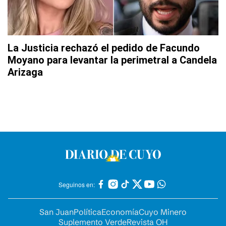
La Justicia rechazó el pedido de Facundo
Moyano para levantar la perimetral a Candela
Arizaga
Seguinos en:
San Juan
Política
Economía
Cuyo Minero
Suplemento Verde
Revista OH