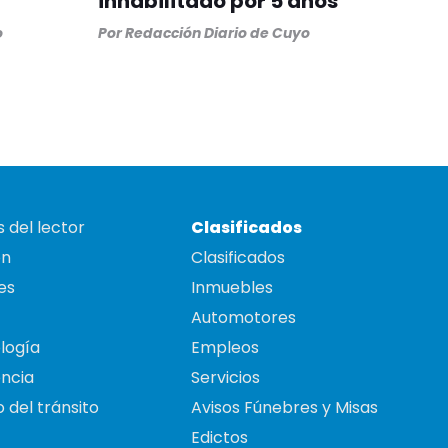
inhabilitado por 5 años
o
Por
Redacción Diario de Cuyo
 del lector
Clasificados
on
Clasificados
es
Inmuebles
Automotores
logía
Empleos
ncia
Servicios
 del tránsito
Avisos Fúnebres y Misas
Edictos