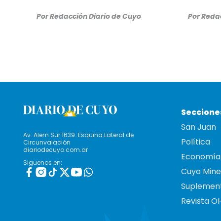
Por
Redacción Diario de Cuyo
Por
Redac
Seccione
San Juan
Av. Alem Sur 1639. Esquina Lateral de
Política
Circunvalación
diariodecuyo.com.ar
Economía
Siguenos en:
Cuyo Mine
Suplemen
Revista O