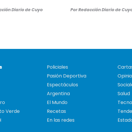
ción Diario de Cuyo
Por
Redacción Diario de Cuy
s
Policiales
Cartas
Pasión Deportiva
Opini
Espectáculos
Social
Argentina
Salud
ro
El Mundo
Tecno
to Verde
Recetas
Tende
H
En las redes
Estado