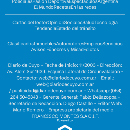
Policiales
Pasión Deportiva
Espectáculos
Argentina
El Mundo
Recetas
En las redes
Cartas del lector
Opinion
Sociales
Salud
Tecnología
Tendencia
Estado del tránsito
Clasificados
Inmuebles
Automotores
Empleos
Servicios
Avisos Fúnebres y Misas
Edictos
Diario de Cuyo - Fecha de Inicio: 11/2003 - Dirección:
Av. Alem Sur 1639. Esquina Lateral de Circunvalación -
Contacto:
web@diariodecuyo.com.ar
- Email:
web@diariodecuyo.com.ar
/
publicidad@diariodecuyo.com.ar
-
Whatsapp: (054)
264 5045343 - Gerente General: Pablo Dellazoppa -
Secretario de Redacción: Diego Castillo - Editor Web:
Mario Romero - Empresa propietaria del medio -
FRANCISCO MONTES S.A.C.I.F.