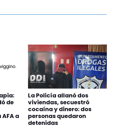
apia:
La Policía allanó dos
dó de
viviendas, secuestró
cocaína y dinero: dos
a AFA a
personas quedaron
detenidas