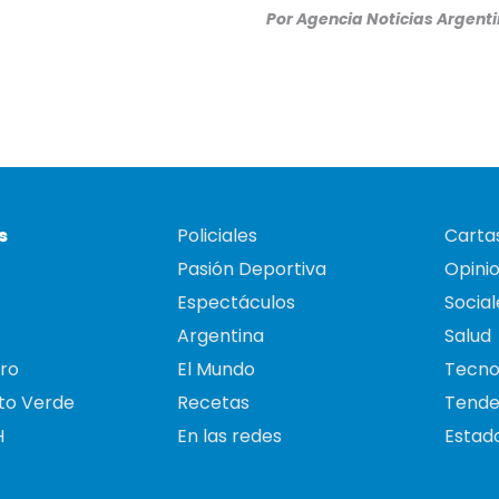
Por
Agencia Noticias Argent
s
Policiales
Cartas
Pasión Deportiva
Opini
Espectáculos
Social
Argentina
Salud
ro
El Mundo
Tecno
to Verde
Recetas
Tende
H
En las redes
Estado