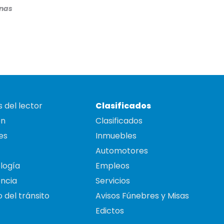
inas
 del lector
Clasificados
on
Clasificados
es
Inmuebles
Automotores
logía
Empleos
ncia
Servicios
 del tránsito
Avisos Fúnebres y Misas
Edictos