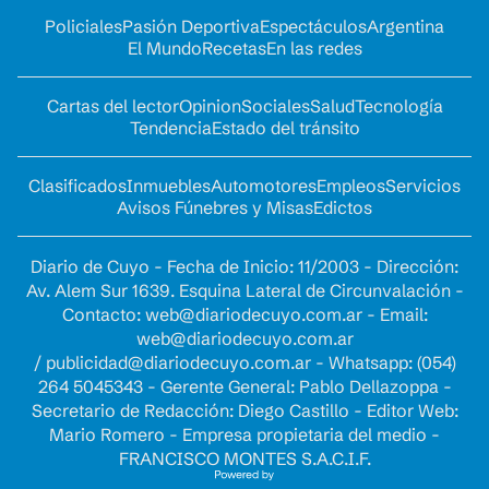
Policiales
Pasión Deportiva
Espectáculos
Argentina
El Mundo
Recetas
En las redes
Cartas del lector
Opinion
Sociales
Salud
Tecnología
Tendencia
Estado del tránsito
Clasificados
Inmuebles
Automotores
Empleos
Servicios
Avisos Fúnebres y Misas
Edictos
Diario de Cuyo - Fecha de Inicio: 11/2003 - Dirección:
Av. Alem Sur 1639. Esquina Lateral de Circunvalación -
Contacto:
web@diariodecuyo.com.ar
- Email:
web@diariodecuyo.com.ar
/
publicidad@diariodecuyo.com.ar
-
Whatsapp: (054)
264 5045343 - Gerente General: Pablo Dellazoppa -
Secretario de Redacción: Diego Castillo - Editor Web:
Mario Romero - Empresa propietaria del medio -
FRANCISCO MONTES S.A.C.I.F.