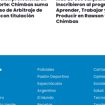
porte: Chimbas suma
inscribieron al pro
so de Arbitraje de
Aprender, Trabajar 
 con titulación
Producir en Rawson 
Chimbas
s
Policiales
Cartas
Pasión Deportiva
Opini
Espectáculos
Social
Argentina
Salud
ro
El Mundo
Tecno
to Verde
Recetas
Tende