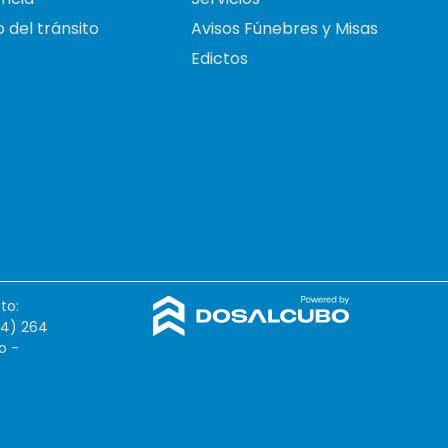
 del tránsito
Avisos Fúnebres y Misas
Edictos
to:
54) 264
o -