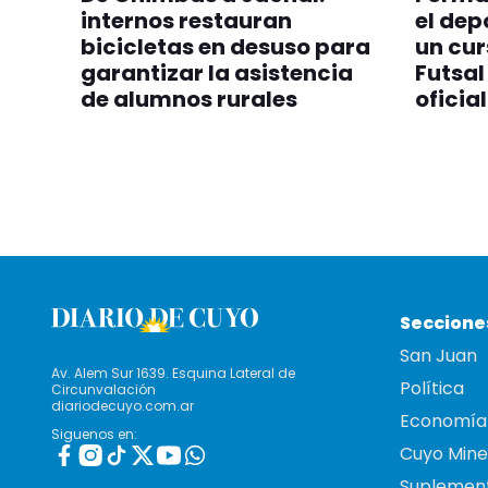
internos restauran
el de
bicicletas en desuso para
un cur
garantizar la asistencia
Futsal
de alumnos rurales
oficial
Seccione
San Juan
Av. Alem Sur 1639. Esquina Lateral de
Política
Circunvalación
diariodecuyo.com.ar
Economía
Siguenos en:
Cuyo Mine
Suplemen