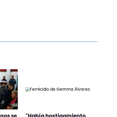
nos se
"Había hostigamiento,