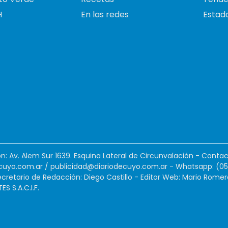
H
En las redes
Estado
ión: Av. Alem Sur 1639. Esquina Lateral de Circunvalación - Contac
cuyo.com.ar
/
publicidad@diariodecuyo.com.ar
-
Whatsapp: (0
cretario de Redacción: Diego Castillo - Editor Web: Mario Romer
 S.A.C.I.F.