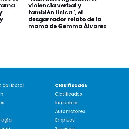
grama
violencia verbal y
y
también física", el
y
desgarrador relato de la
mamá de Gemma Álvarez
 del lector
Clasificados
on
Clasificados
es
Inmuebles
Automotores
logía
Empleos
ncia
Servicios