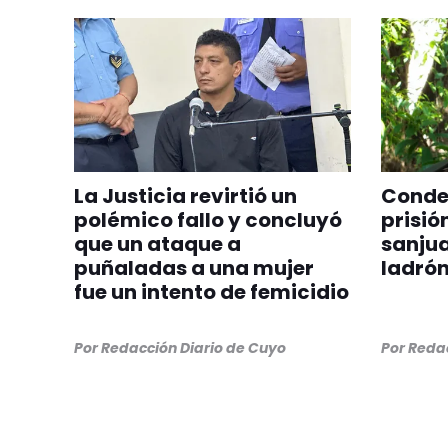
La Justicia revirtió un
Conden
polémico fallo y concluyó
prisió
que un ataque a
sanjua
puñaladas a una mujer
ladrón
fue un intento de femicidio
Por
Redacción Diario de Cuyo
Por
Redac