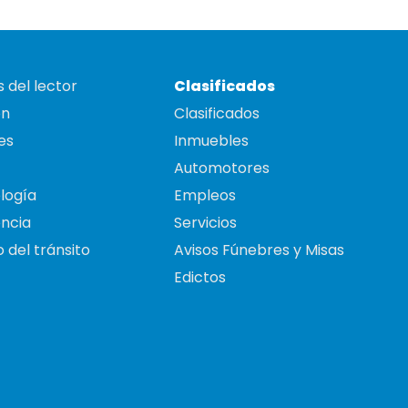
 del lector
Clasificados
on
Clasificados
es
Inmuebles
Automotores
logía
Empleos
ncia
Servicios
 del tránsito
Avisos Fúnebres y Misas
Edictos