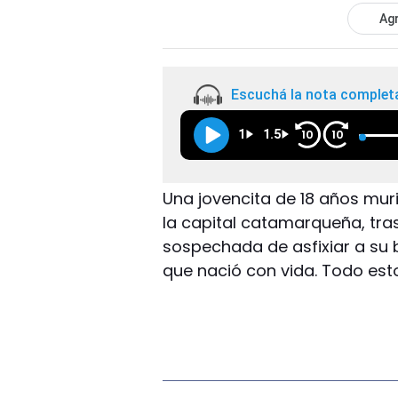
Agr
Escuchá la nota complet
1
1.5
10
10
Una jovencita de 18 años muri
la capital catamarqueña, tra
sospechada de asfixiar a su
que nació con vida. Todo esto 