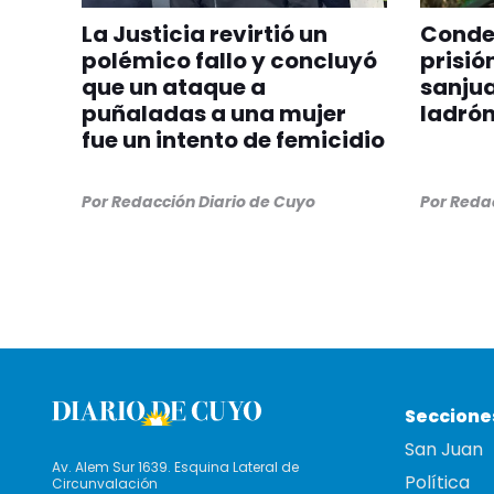
La Justicia revirtió un
Conden
polémico fallo y concluyó
prisió
que un ataque a
sanjua
puñaladas a una mujer
ladrón
fue un intento de femicidio
Por
Redacción Diario de Cuyo
Por
Redac
Seccione
San Juan
Av. Alem Sur 1639. Esquina Lateral de
Política
Circunvalación