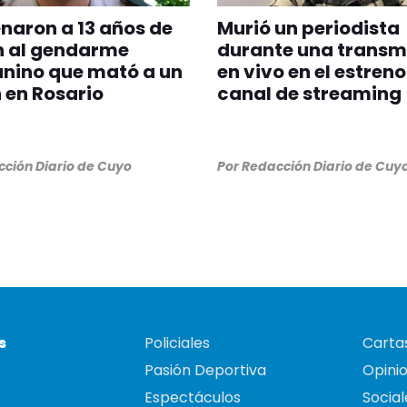
aron a 13 años de
Murió un periodista
n al gendarme
durante una transm
nino que mató a un
en vivo en el estreno
 en Rosario
canal de streaming
ción Diario de Cuyo
Por
Redacción Diario de Cuy
s
Policiales
Cartas
Pasión Deportiva
Opini
Espectáculos
Social