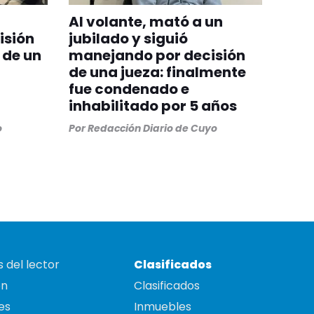
Al volante, mató a un
isión
jubilado y siguió
 de un
manejando por decisión
de una jueza: finalmente
fue condenado e
inhabilitado por 5 años
o
Por
Redacción Diario de Cuyo
 del lector
Clasificados
on
Clasificados
es
Inmuebles