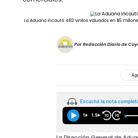
La Aduana incautó 483 vinilos valuados en $5 millon
Por
Redacción Diario de Cuy
Agr
Escuchá la nota complet
1
1.5
10
10
La Dirección General de Adua