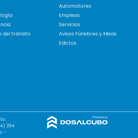
Automotores
logía
Empleos
ncia
Servicios
 del tránsito
Avisos Fúnebres y Misas
Edictos
to:
54) 264
o -