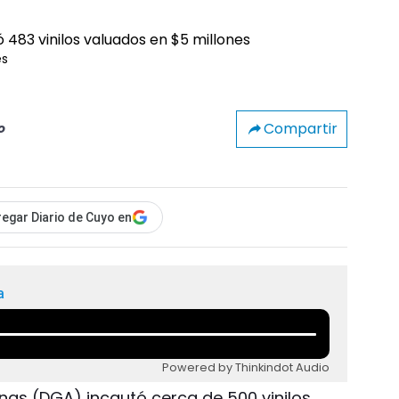
es
Compartir
o
egar Diario de Cuyo en
a
Powered by Thinkindot Audio
nas (DGA) incautó cerca de 500 vinilos,