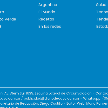
Argentina
Salud
ro
El Mundo
Tecno
to Verde
Recetas
Tende
H
En las redes
Estado
ión: Av. Alem Sur 1639. Esquina Lateral de Circunvalación - Contac
cuyo.com.ar
/
publicidad@diariodecuyo.com.ar
-
Whatsapp: (0
cretario de Redacción: Diego Castillo - Editor Web: Mario Romer