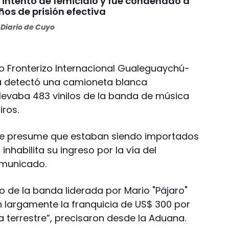
 intento de femicidio y fue condenado a
os de prisión efectiva
Diario de Cuyo
aso Fronterizo Internacional Gualeguaychú-
a detectó una camioneta blanca
levaba 483 vinilos de la banda de música
ros.
 se presume que estaban siendo importados
inhabilita su ingreso por la vía del
omunicado.
lo de la banda liderada por Mario "Pájaro"
largamente la franquicia de US$ 300 por
 terrestre”, precisaron desde la Aduana.