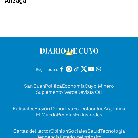
Arizaga
Seguinos en:
San Juan
Política
Economía
Cuyo Minero
Suplemento Verde
Revista OH
Policiales
Pasión Deportiva
Espectáculos
Argentina
El Mundo
Recetas
En las redes
Cartas del lector
Opinion
Sociales
Salud
Tecnología
Tendencia
Estado del tránsito