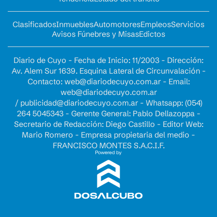
Clasificados
Inmuebles
Automotores
Empleos
Servicios
Avisos Fúnebres y Misas
Edictos
Diario de Cuyo - Fecha de Inicio: 11/2003 - Dirección:
Av. Alem Sur 1639. Esquina Lateral de Circunvalación -
Contacto:
web@diariodecuyo.com.ar
- Email:
web@diariodecuyo.com.ar
/
publicidad@diariodecuyo.com.ar
-
Whatsapp: (054)
264 5045343 - Gerente General: Pablo Dellazoppa -
Secretario de Redacción: Diego Castillo - Editor Web:
Mario Romero - Empresa propietaria del medio -
FRANCISCO MONTES S.A.C.I.F.