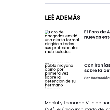
LEÉ ADEMÁS
El Foro de
nuevas est
Con ironía
sobre la d
Por
Redacción 
Manini y Leonardo Villalba s
(34), el único imputado del c