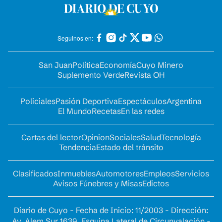
Seguinos en:
San Juan
Política
Economía
Cuyo Minero
Suplemento Verde
Revista OH
Policiales
Pasión Deportiva
Espectáculos
Argentina
El Mundo
Recetas
En las redes
Cartas del lector
Opinion
Sociales
Salud
Tecnología
Tendencia
Estado del tránsito
Clasificados
Inmuebles
Automotores
Empleos
Servicios
Avisos Fúnebres y Misas
Edictos
Diario de Cuyo - Fecha de Inicio: 11/2003 - Dirección:
Av. Alem Sur 1639. Esquina Lateral de Circunvalación -