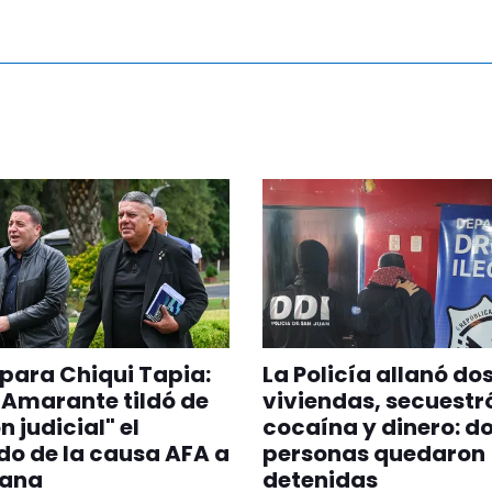
para Chiqui Tapia:
La Policía allanó do
z Amarante tildó de
viviendas, secuestr
n judicial" el
cocaína y dinero: d
do de la causa AFA a
personas quedaron
ana
detenidas