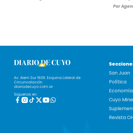
Por
Agenc
Seccione
San Juan
Av. Alem Sur 1639. Esquina Lateral de
Política
Circunvalación
diariodecuyo.com.ar
Economía
Siguenos en:
Cuyo Mine
Suplemen
Revista O