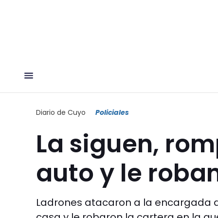
Diario de Cuyo
Policiales
La siguen, romp
auto y le roba
Ladrones atacaron a la encargada d
casa y le robaron la cartera en la qu