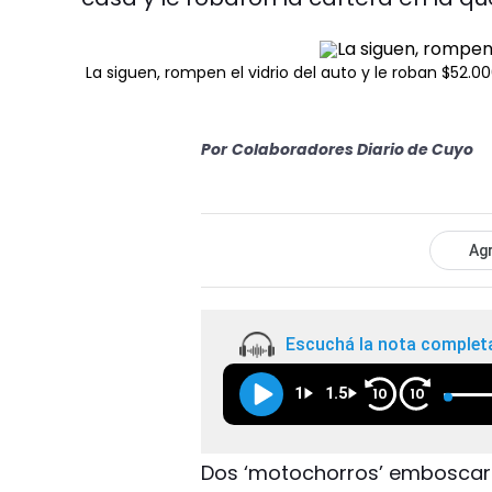
La siguen, rompen el vidrio del auto y le roban $52.0
Por
Colaboradores Diario de Cuyo
Agr
Escuchá la nota complet
1
1.5
10
10
Dos ‘motochorros’ emboscar