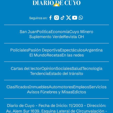
Seguinos en:
San Juan
Política
Economía
Cuyo Minero
Suplemento Verde
Revista OH
Policiales
Pasión Deportiva
Espectáculos
Argentina
El Mundo
Recetas
En las redes
Cartas del lector
Opinion
Sociales
Salud
Tecnología
Tendencia
Estado del tránsito
Clasificados
Inmuebles
Automotores
Empleos
Servicios
Avisos Fúnebres y Misas
Edictos
Diario de Cuyo - Fecha de Inicio: 11/2003 - Dirección:
Av. Alem Sur 1639. Esquina Lateral de Circunvalación -