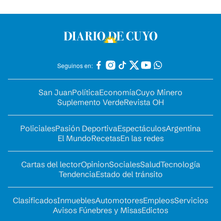
Seguinos en:
San Juan
Política
Economía
Cuyo Minero
Suplemento Verde
Revista OH
Policiales
Pasión Deportiva
Espectáculos
Argentina
El Mundo
Recetas
En las redes
Cartas del lector
Opinion
Sociales
Salud
Tecnología
Tendencia
Estado del tránsito
Clasificados
Inmuebles
Automotores
Empleos
Servicios
Avisos Fúnebres y Misas
Edictos