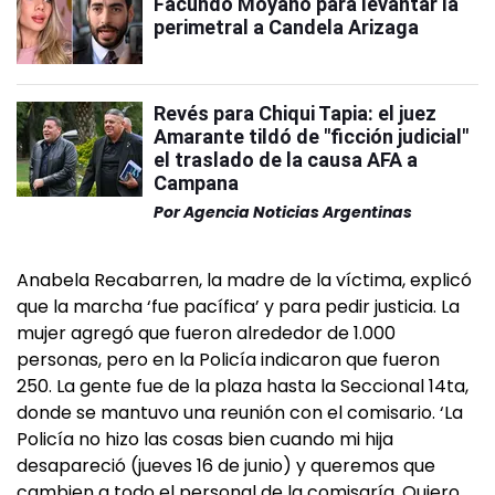
Facundo Moyano para levantar la
perimetral a Candela Arizaga
Revés para Chiqui Tapia: el juez
Amarante tildó de "ficción judicial"
el traslado de la causa AFA a
Campana
Por
Agencia Noticias Argentinas
Anabela Recabarren, la madre de la víctima, explicó
que la marcha ‘fue pacífica’ y para pedir justicia. La
mujer agregó que fueron alrededor de 1.000
personas, pero en la Policía indicaron que fueron
250. La gente fue de la plaza hasta la Seccional 14ta,
donde se mantuvo una reunión con el comisario. ‘La
Policía no hizo las cosas bien cuando mi hija
desapareció (jueves 16 de junio) y queremos que
cambien a todo el personal de la comisaría. Quiero