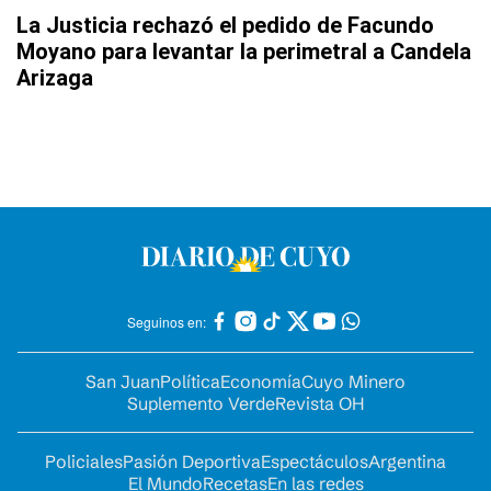
La Justicia rechazó el pedido de Facundo
Moyano para levantar la perimetral a Candela
Arizaga
Seguinos en:
San Juan
Política
Economía
Cuyo Minero
Suplemento Verde
Revista OH
Policiales
Pasión Deportiva
Espectáculos
Argentina
El Mundo
Recetas
En las redes