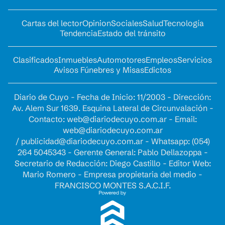
Cartas del lector
Opinion
Sociales
Salud
Tecnología
Tendencia
Estado del tránsito
Clasificados
Inmuebles
Automotores
Empleos
Servicios
Avisos Fúnebres y Misas
Edictos
Diario de Cuyo - Fecha de Inicio: 11/2003 - Dirección:
Av. Alem Sur 1639. Esquina Lateral de Circunvalación -
Contacto:
web@diariodecuyo.com.ar
- Email:
web@diariodecuyo.com.ar
/
publicidad@diariodecuyo.com.ar
-
Whatsapp: (054)
264 5045343 - Gerente General: Pablo Dellazoppa -
Secretario de Redacción: Diego Castillo - Editor Web:
Mario Romero - Empresa propietaria del medio -
FRANCISCO MONTES S.A.C.I.F.