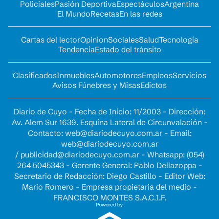
Policiales
Pasión Deportiva
Espectáculos
Argentina
El Mundo
Recetas
En las redes
Cartas del lector
Opinion
Sociales
Salud
Tecnología
Tendencia
Estado del tránsito
Clasificados
Inmuebles
Automotores
Empleos
Servicios
Avisos Fúnebres y Misas
Edictos
Diario de Cuyo - Fecha de Inicio: 11/2003 - Dirección:
Av. Alem Sur 1639. Esquina Lateral de Circunvalación -
Contacto:
web@diariodecuyo.com.ar
- Email:
web@diariodecuyo.com.ar
/
publicidad@diariodecuyo.com.ar
-
Whatsapp: (054)
264 5045343 - Gerente General: Pablo Dellazoppa -
Secretario de Redacción: Diego Castillo - Editor Web:
Mario Romero - Empresa propietaria del medio -
FRANCISCO MONTES S.A.C.I.F.