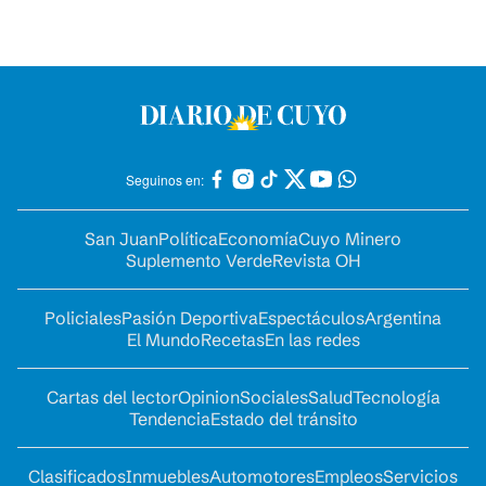
Seguinos en:
San Juan
Política
Economía
Cuyo Minero
Suplemento Verde
Revista OH
Policiales
Pasión Deportiva
Espectáculos
Argentina
El Mundo
Recetas
En las redes
Cartas del lector
Opinion
Sociales
Salud
Tecnología
Tendencia
Estado del tránsito
Clasificados
Inmuebles
Automotores
Empleos
Servicios