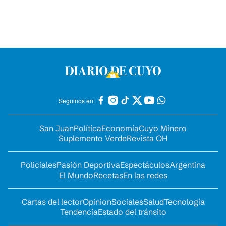
Seguinos en:
San Juan
Política
Economía
Cuyo Minero
Suplemento Verde
Revista OH
Policiales
Pasión Deportiva
Espectáculos
Argentina
El Mundo
Recetas
En las redes
Cartas del lector
Opinion
Sociales
Salud
Tecnología
Tendencia
Estado del tránsito