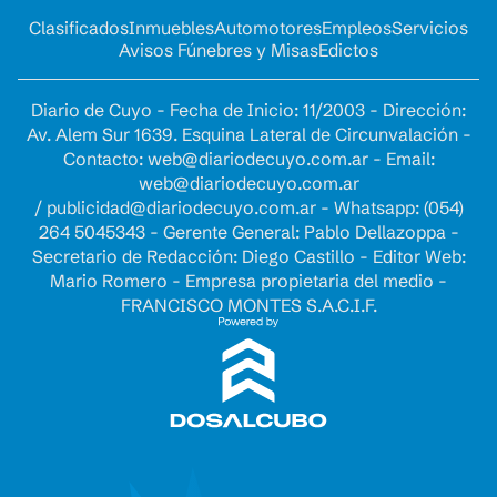
Clasificados
Inmuebles
Automotores
Empleos
Servicios
Avisos Fúnebres y Misas
Edictos
Diario de Cuyo - Fecha de Inicio: 11/2003 - Dirección:
Av. Alem Sur 1639. Esquina Lateral de Circunvalación -
Contacto:
web@diariodecuyo.com.ar
- Email:
web@diariodecuyo.com.ar
/
publicidad@diariodecuyo.com.ar
-
Whatsapp: (054)
264 5045343 - Gerente General: Pablo Dellazoppa -
Secretario de Redacción: Diego Castillo - Editor Web:
Mario Romero - Empresa propietaria del medio -
FRANCISCO MONTES S.A.C.I.F.