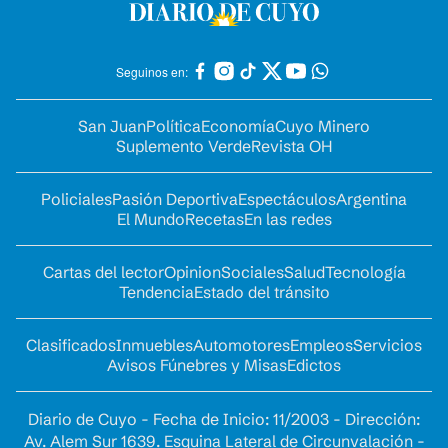
Seguinos en:
San Juan
Política
Economía
Cuyo Minero
Suplemento Verde
Revista OH
Policiales
Pasión Deportiva
Espectáculos
Argentina
El Mundo
Recetas
En las redes
Cartas del lector
Opinion
Sociales
Salud
Tecnología
Tendencia
Estado del tránsito
Clasificados
Inmuebles
Automotores
Empleos
Servicios
Avisos Fúnebres y Misas
Edictos
Diario de Cuyo - Fecha de Inicio: 11/2003 - Dirección:
Av. Alem Sur 1639. Esquina Lateral de Circunvalación -