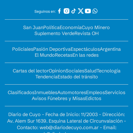
Seguinos en:
San Juan
Política
Economía
Cuyo Minero
Suplemento Verde
Revista OH
Policiales
Pasión Deportiva
Espectáculos
Argentina
El Mundo
Recetas
En las redes
Cartas del lector
Opinion
Sociales
Salud
Tecnología
Tendencia
Estado del tránsito
Clasificados
Inmuebles
Automotores
Empleos
Servicios
Avisos Fúnebres y Misas
Edictos
Diario de Cuyo - Fecha de Inicio: 11/2003 - Dirección:
Av. Alem Sur 1639. Esquina Lateral de Circunvalación -
Contacto:
web@diariodecuyo.com.ar
- Email: