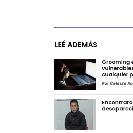
LEÉ ADEMÁS
Grooming e
vulnerables
cualquier 
Por
Celeste R
Encontraro
desaparecid