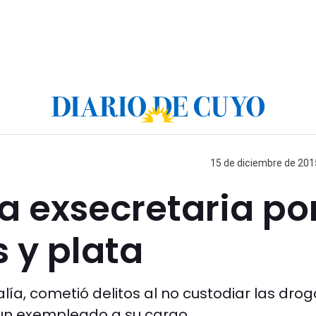
15 de diciembre de 2015
a exsecretaria po
 y plata
lía, cometió delitos al no custodiar las drog
o un exempleado a su cargo