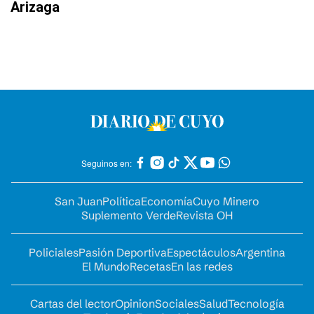
Arizaga
Seguinos en:
San Juan
Política
Economía
Cuyo Minero
Suplemento Verde
Revista OH
Policiales
Pasión Deportiva
Espectáculos
Argentina
El Mundo
Recetas
En las redes
Cartas del lector
Opinion
Sociales
Salud
Tecnología