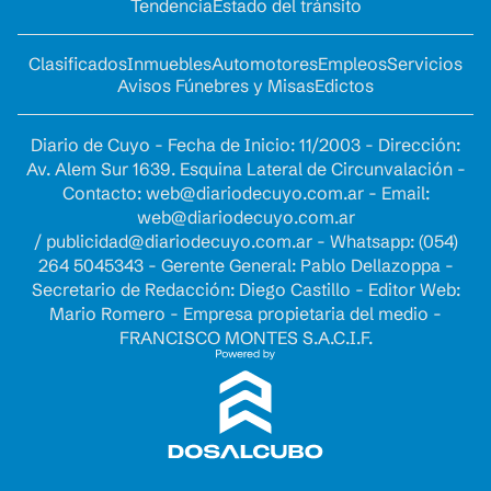
Tendencia
Estado del tránsito
Clasificados
Inmuebles
Automotores
Empleos
Servicios
Avisos Fúnebres y Misas
Edictos
Diario de Cuyo - Fecha de Inicio: 11/2003 - Dirección:
Av. Alem Sur 1639. Esquina Lateral de Circunvalación -
Contacto:
web@diariodecuyo.com.ar
- Email:
web@diariodecuyo.com.ar
/
publicidad@diariodecuyo.com.ar
-
Whatsapp: (054)
264 5045343 - Gerente General: Pablo Dellazoppa -
Secretario de Redacción: Diego Castillo - Editor Web:
Mario Romero - Empresa propietaria del medio -
FRANCISCO MONTES S.A.C.I.F.