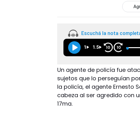
Agr
Escuchá la nota complet
1
1.5
10
10
Un agente de policía fue atac
sujetos que lo perseguían por
la policía, el agente Ernesto S
cabeza al ser agredido con un 
17ma.