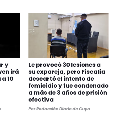
r y
Le provocó 30 lesiones a
en irá
su expareja, pero Fiscalía
 a 10
descartó el intento de
femicidio y fue condenado
a más de 3 años de prisión
efectiva
o
Por
Redacción Diario de Cuyo