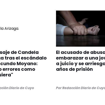
saje de Candela
El acusado de abusa
a tras el escándalo
embarazar a una jov
acundo Moyano:
a juicio y se arriesga
o errores como
años de prisión
iera"
ción Diario de Cuyo
Por
Redacción Diario de Cuy