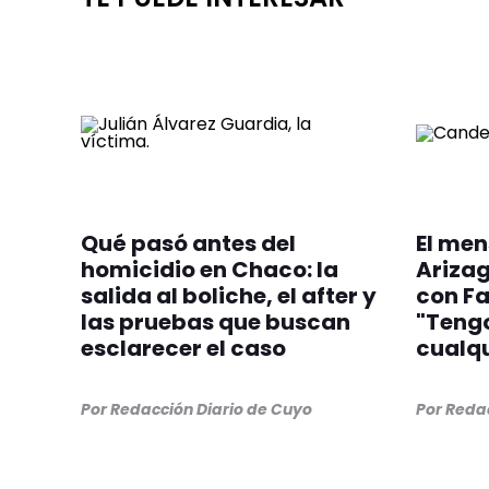
Qué pasó antes del
El men
homicidio en Chaco: la
Arizag
salida al boliche, el after y
con F
las pruebas que buscan
"Teng
esclarecer el caso
cualqu
Por
Redacción Diario de Cuyo
Por
Redac