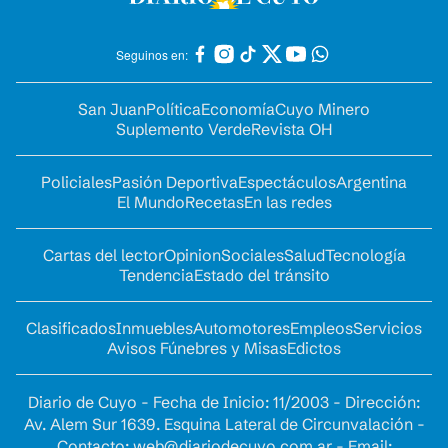
Seguinos en:
San Juan
Política
Economía
Cuyo Minero
Suplemento Verde
Revista OH
Policiales
Pasión Deportiva
Espectáculos
Argentina
El Mundo
Recetas
En las redes
Cartas del lector
Opinion
Sociales
Salud
Tecnología
Tendencia
Estado del tránsito
Clasificados
Inmuebles
Automotores
Empleos
Servicios
Avisos Fúnebres y Misas
Edictos
Diario de Cuyo - Fecha de Inicio: 11/2003 - Dirección:
Av. Alem Sur 1639. Esquina Lateral de Circunvalación -
Contacto:
web@diariodecuyo.com.ar
- Email: