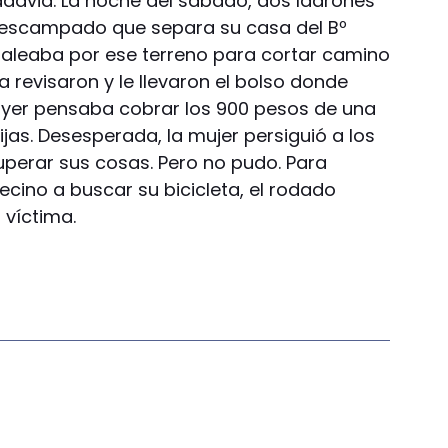
vadavia. La noche del sábado, dos ladrones
descampado que separa su casa del Bº
daleaba por ese terreno para cortar camino
la revisaron y le llevaron el bolso donde
 ayer pensaba cobrar los 900 pesos de una
jas. Desesperada, la mujer persiguió a los
uperar sus cosas. Pero no pudo. Para
ino a buscar su bicicleta, el rodado
 víctima.