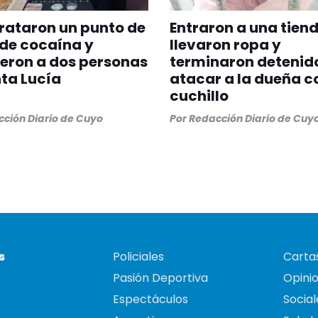
rataron un punto de
Entraron a una tiend
de cocaína y
llevaron ropa y
eron a dos personas
terminaron detenido
ta Lucía
atacar a la dueña c
cuchillo
ción Diario de Cuyo
Por
Redacción Diario de Cuy
s
Policiales
Cartas
Pasión Deportiva
Opini
Espectáculos
Social