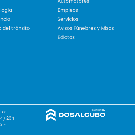
Automotores
logía
Empleos
ncia
Servicios
 del tránsito
Avisos Fúnebres y Misas
Edictos
to:
54) 264
o -