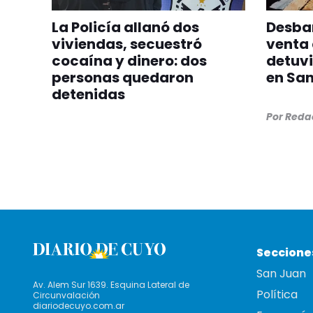
La Policía allanó dos
Desba
viviendas, secuestró
venta 
cocaína y dinero: dos
detuvi
personas quedaron
en San
detenidas
Por
Redac
Seccione
San Juan
Av. Alem Sur 1639. Esquina Lateral de
Política
Circunvalación
diariodecuyo.com.ar