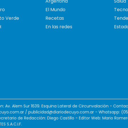
Argentina
Salud
ro
El Mundo
Tecno
to Verde
Recetas
Tende
H
En las redes
Estado
ión: Av. Alem Sur 1639. Esquina Lateral de Circunvalación - Contac
cuyo.com.ar
/
publicidad@diariodecuyo.com.ar
-
Whatsapp: (0
cretario de Redacción: Diego Castillo - Editor Web: Mario Romer
 S.A.C.I.F.