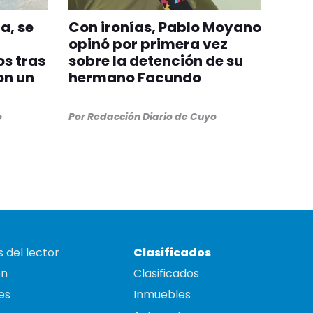
a, se
Con ironías, Pablo Moyano
opinó por primera vez
s tras
sobre la detención de su
on un
hermano Facundo
o
Por
Redacción Diario de Cuyo
 del lector
Clasificados
on
Clasificados
es
Inmuebles