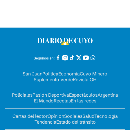
Seguinos en:
San Juan
Política
Economía
Cuyo Minero
Suplemento Verde
Revista OH
Policiales
Pasión Deportiva
Espectáculos
Argentina
El Mundo
Recetas
En las redes
Cartas del lector
Opinion
Sociales
Salud
Tecnología
Tendencia
Estado del tránsito