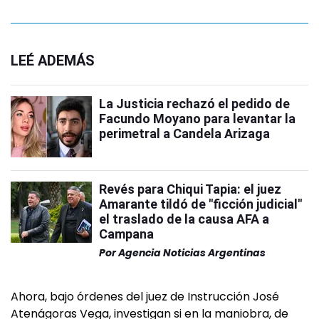
LEÉ ADEMÁS
La Justicia rechazó el pedido de
Facundo Moyano para levantar la
perimetral a Candela Arizaga
Revés para Chiqui Tapia: el juez
Amarante tildó de "ficción judicial"
el traslado de la causa AFA a
Campana
Por
Agencia Noticias Argentinas
Ahora, bajo órdenes del juez de Instrucción José
Atenágoras Vega, investigan si en la maniobra, de