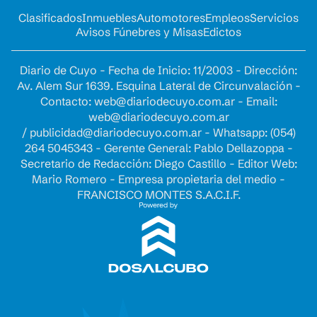
Clasificados
Inmuebles
Automotores
Empleos
Servicios
Avisos Fúnebres y Misas
Edictos
Diario de Cuyo - Fecha de Inicio: 11/2003 - Dirección:
Av. Alem Sur 1639. Esquina Lateral de Circunvalación -
Contacto:
web@diariodecuyo.com.ar
- Email:
web@diariodecuyo.com.ar
/
publicidad@diariodecuyo.com.ar
-
Whatsapp: (054)
264 5045343 - Gerente General: Pablo Dellazoppa -
Secretario de Redacción: Diego Castillo - Editor Web:
Mario Romero - Empresa propietaria del medio -
FRANCISCO MONTES S.A.C.I.F.