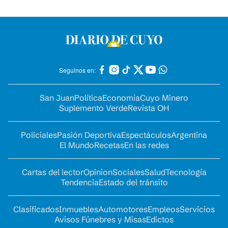
Seguinos en:
San Juan
Política
Economía
Cuyo Minero
Suplemento Verde
Revista OH
Policiales
Pasión Deportiva
Espectáculos
Argentina
El Mundo
Recetas
En las redes
Cartas del lector
Opinion
Sociales
Salud
Tecnología
Tendencia
Estado del tránsito
Clasificados
Inmuebles
Automotores
Empleos
Servicios
Avisos Fúnebres y Misas
Edictos