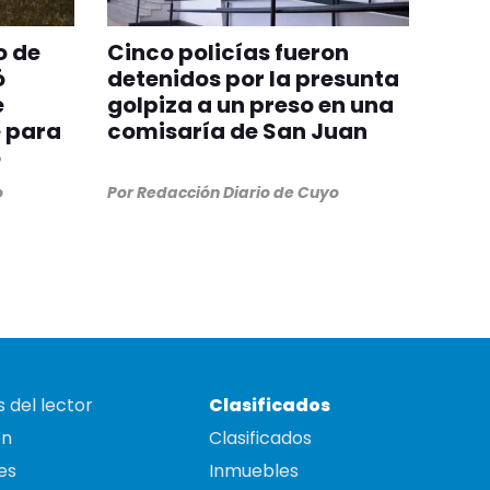
o de
Cinco policías fueron
ó
detenidos por la presunta
e
golpiza a un preso en una
e para
comisaría de San Juan
o
o
Por
Redacción Diario de Cuyo
 del lector
Clasificados
on
Clasificados
es
Inmuebles