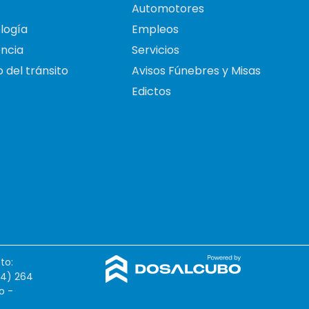
Automotores
logía
Empleos
ncia
Servicios
 del tránsito
Avisos Fúnebres y Misas
Edictos
to:
54) 264
o -