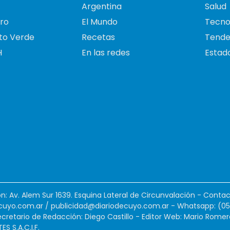
Argentina
Salud
ro
El Mundo
Tecno
to Verde
Recetas
Tende
H
En las redes
Estado
ión: Av. Alem Sur 1639. Esquina Lateral de Circunvalación - Contac
cuyo.com.ar
/
publicidad@diariodecuyo.com.ar
-
Whatsapp: (0
cretario de Redacción: Diego Castillo - Editor Web: Mario Romer
 S.A.C.I.F.