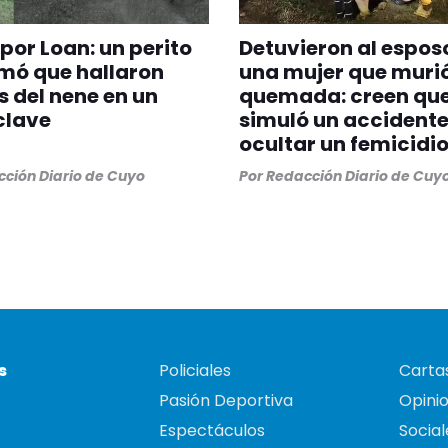
 por Loan: un perito
Detuvieron al espos
mó que hallaron
una mujer que muri
s del nene en un
quemada: creen qu
clave
simuló un accident
ocultar un femicidi
ción Diario de Cuyo
Por
Redacción Diario de Cuy
s
Policiales
Cartas
Pasión Deportiva
Opini
Espectáculos
Social