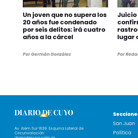
Un joven que no supera los
Juicio
20 años fue condenado
confir
por seis delitos: irá cuatro
rastro
años a la cárcel
lugar 
Por
Germán González
Por
Redac
Seccione
San Juan
Av. Alem Sur 1639. Esquina Lateral de
Política
Circunvalación
diariodecuyo.com.ar