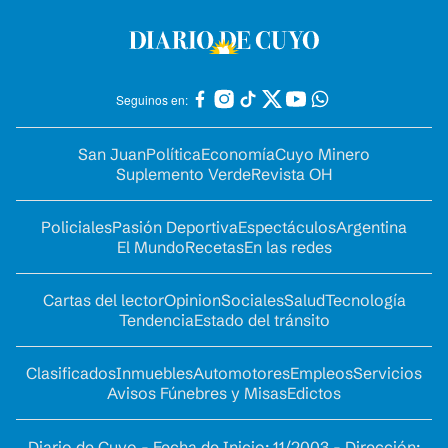
Seguinos en:
San Juan
Política
Economía
Cuyo Minero
Suplemento Verde
Revista OH
Policiales
Pasión Deportiva
Espectáculos
Argentina
El Mundo
Recetas
En las redes
Cartas del lector
Opinion
Sociales
Salud
Tecnología
Tendencia
Estado del tránsito
Clasificados
Inmuebles
Automotores
Empleos
Servicios
Avisos Fúnebres y Misas
Edictos
Diario de Cuyo - Fecha de Inicio: 11/2003 - Dirección: