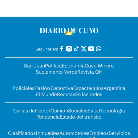
Seguinos en:
San Juan
Política
Economía
Cuyo Minero
Suplemento Verde
Revista OH
Policiales
Pasión Deportiva
Espectáculos
Argentina
El Mundo
Recetas
En las redes
Cartas del lector
Opinion
Sociales
Salud
Tecnología
Tendencia
Estado del tránsito
Clasificados
Inmuebles
Automotores
Empleos
Servicios