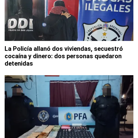
La Policía allanó dos viviendas, secuestró
cocaína y dinero: dos personas quedaron
detenidas