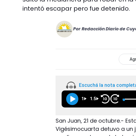
intentó escapar pero fue detenido.
Por
Redacción Diario de Cuy
Agr
Escuchá la nota complet
1
1.5
10
10
San Juan, 21 de octubre.- Es
Vigésimocuarta detuvo a un 