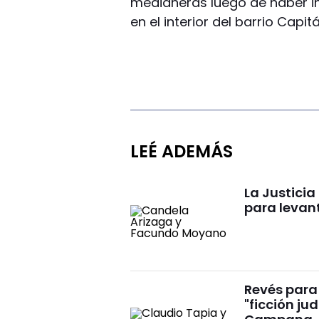
medianeras luego de haber in
en el interior del barrio Cap
LEÉ ADEMÁS
La Justici
para levan
Revés para 
"ficción ju