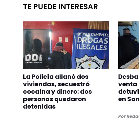
TE PUEDE INTERESAR
La Policía allanó dos
Desba
viviendas, secuestró
venta 
cocaína y dinero: dos
detuvi
personas quedaron
en San
detenidas
Por
Redac