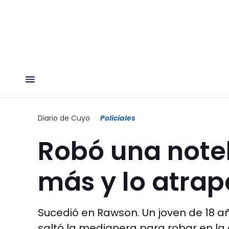
Diario de Cuyo
Policiales
Robó una noteb
más y lo atra
Sucedió en Rawson. Un joven de 18 añ
saltó la medianera para robar en la ca