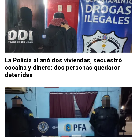
La Policía allanó dos viviendas, secuestró
cocaína y dinero: dos personas quedaron
detenidas