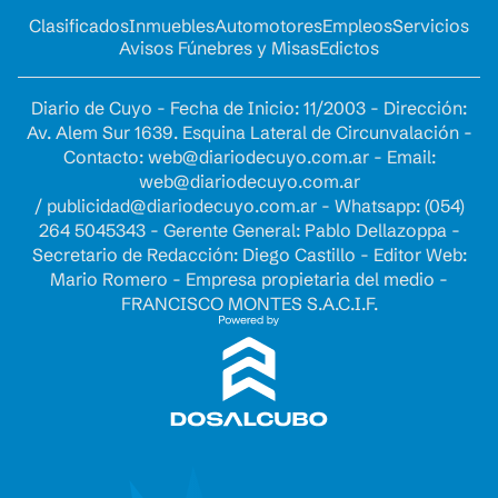
Clasificados
Inmuebles
Automotores
Empleos
Servicios
Avisos Fúnebres y Misas
Edictos
Diario de Cuyo - Fecha de Inicio: 11/2003 - Dirección:
Av. Alem Sur 1639. Esquina Lateral de Circunvalación -
Contacto:
web@diariodecuyo.com.ar
- Email:
web@diariodecuyo.com.ar
/
publicidad@diariodecuyo.com.ar
-
Whatsapp: (054)
264 5045343 - Gerente General: Pablo Dellazoppa -
Secretario de Redacción: Diego Castillo - Editor Web:
Mario Romero - Empresa propietaria del medio -
FRANCISCO MONTES S.A.C.I.F.