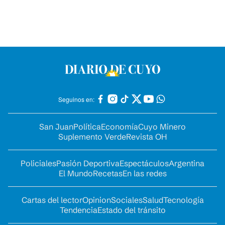
Seguinos en:
San Juan
Política
Economía
Cuyo Minero
Suplemento Verde
Revista OH
Policiales
Pasión Deportiva
Espectáculos
Argentina
El Mundo
Recetas
En las redes
Cartas del lector
Opinion
Sociales
Salud
Tecnología
Tendencia
Estado del tránsito