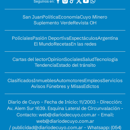
Seguinos en:
San Juan
Política
Economía
Cuyo Minero
Suplemento Verde
Revista OH
Policiales
Pasión Deportiva
Espectáculos
Argentina
El Mundo
Recetas
En las redes
Cartas del lector
Opinion
Sociales
Salud
Tecnología
Tendencia
Estado del tránsito
Clasificados
Inmuebles
Automotores
Empleos
Servicios
Avisos Fúnebres y Misas
Edictos
Diario de Cuyo - Fecha de Inicio: 11/2003 - Dirección:
Av. Alem Sur 1639. Esquina Lateral de Circunvalación -
Contacto:
web@diariodecuyo.com.ar
- Email:
web@diariodecuyo.com.ar
/
publicidad@diariodecuyo.com.ar
-
Whatsapp: (054)