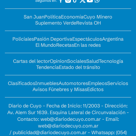
Seguinos en:
San Juan
Política
Economía
Cuyo Minero
Suplemento Verde
Revista OH
Policiales
Pasión Deportiva
Espectáculos
Argentina
El Mundo
Recetas
En las redes
Cartas del lector
Opinion
Sociales
Salud
Tecnología
Tendencia
Estado del tránsito
Clasificados
Inmuebles
Automotores
Empleos
Servicios
Avisos Fúnebres y Misas
Edictos
Diario de Cuyo - Fecha de Inicio: 11/2003 - Dirección:
Av. Alem Sur 1639. Esquina Lateral de Circunvalación -
Contacto:
web@diariodecuyo.com.ar
- Email:
web@diariodecuyo.com.ar
/
publicidad@diariodecuyo.com.ar
-
Whatsapp: (054)