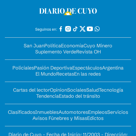
Seguinos en:
San Juan
Política
Economía
Cuyo Minero
Suplemento Verde
Revista OH
Policiales
Pasión Deportiva
Espectáculos
Argentina
El Mundo
Recetas
En las redes
Cartas del lector
Opinion
Sociales
Salud
Tecnología
Tendencia
Estado del tránsito
Clasificados
Inmuebles
Automotores
Empleos
Servicios
Avisos Fúnebres y Misas
Edictos
Diario de Cuyo - Fecha de Inicio: 11/2003 - Dirección: