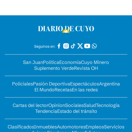
Seguinos en:
San Juan
Política
Economía
Cuyo Minero
Suplemento Verde
Revista OH
Policiales
Pasión Deportiva
Espectáculos
Argentina
El Mundo
Recetas
En las redes
Cartas del lector
Opinion
Sociales
Salud
Tecnología
Tendencia
Estado del tránsito
Clasificados
Inmuebles
Automotores
Empleos
Servicios