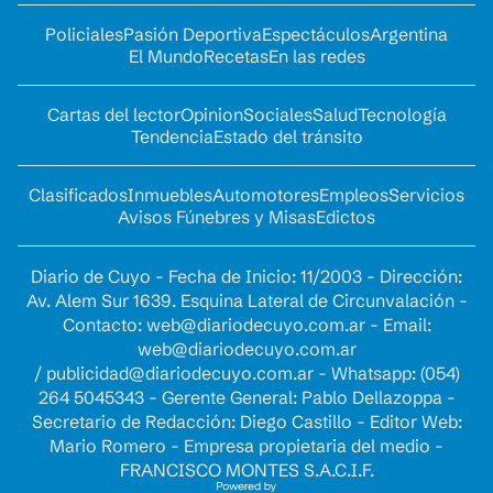
Policiales
Pasión Deportiva
Espectáculos
Argentina
El Mundo
Recetas
En las redes
Cartas del lector
Opinion
Sociales
Salud
Tecnología
Tendencia
Estado del tránsito
Clasificados
Inmuebles
Automotores
Empleos
Servicios
Avisos Fúnebres y Misas
Edictos
Diario de Cuyo - Fecha de Inicio: 11/2003 - Dirección:
Av. Alem Sur 1639. Esquina Lateral de Circunvalación -
Contacto:
web@diariodecuyo.com.ar
- Email:
web@diariodecuyo.com.ar
/
publicidad@diariodecuyo.com.ar
-
Whatsapp: (054)
264 5045343 - Gerente General: Pablo Dellazoppa -
Secretario de Redacción: Diego Castillo - Editor Web:
Mario Romero - Empresa propietaria del medio -
FRANCISCO MONTES S.A.C.I.F.