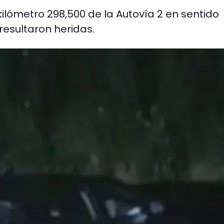
 kilómetro 298,500 de la Autovía 2 en sentido
resultaron heridas.