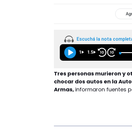
Agr
Escuchá la nota complet
1
1.5
10
10
Tres personas murieron y otr
chocar dos autos en la Auto
Armas,
informaron fuentes po